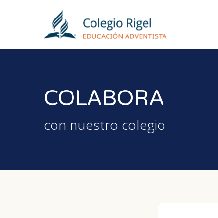
Skip
to
main
content
COLABORA
con nuestro colegio